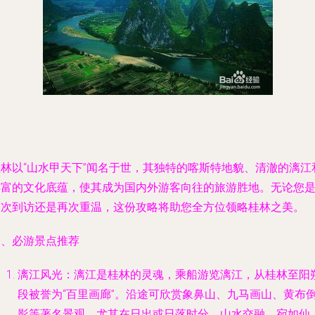
桂林以“山水甲天下”闻名于世，其独特的喀斯特地貌、清澈的漓江
丰富的文化底蕴，使其成为国内外游客向往的旅游胜地。无论您
首次到访还是再次重温，这份攻略将助您全方位领略桂林之美。
一、必游景点推荐
漓江风光：漓江是桂林的灵魂，乘船游览漓江，从桂林至阳
段被誉为“百里画廊”。沿途可欣赏象鼻山、九马画山、黄布
影等著名景观，尤其在日出或日落时分，山水交融，宛如仙