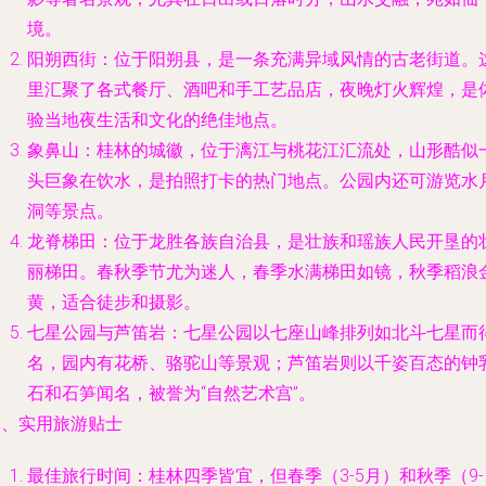
境。
阳朔西街：位于阳朔县，是一条充满异域风情的古老街道。
里汇聚了各式餐厅、酒吧和手工艺品店，夜晚灯火辉煌，是
验当地夜生活和文化的绝佳地点。
象鼻山：桂林的城徽，位于漓江与桃花江汇流处，山形酷似
头巨象在饮水，是拍照打卡的热门地点。公园内还可游览水
洞等景点。
龙脊梯田：位于龙胜各族自治县，是壮族和瑶族人民开垦的
丽梯田。春秋季节尤为迷人，春季水满梯田如镜，秋季稻浪
黄，适合徒步和摄影。
七星公园与芦笛岩：七星公园以七座山峰排列如北斗七星而
名，园内有花桥、骆驼山等景观；芦笛岩则以千姿百态的钟
石和石笋闻名，被誉为“自然艺术宫”。
二、实用旅游贴士
最佳旅行时间：桂林四季皆宜，但春季（3-5月）和秋季（9-