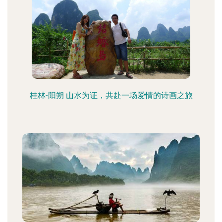
桂林-阳朔 山水为证，共赴一场爱情的诗画之旅