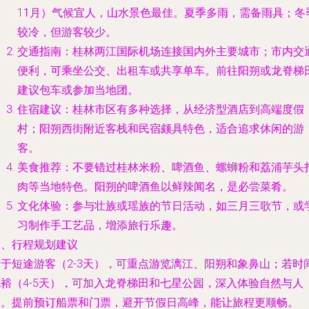
11月）气候宜人，山水景色最佳。夏季多雨，需备雨具；冬
较冷，但游客较少。
交通指南：桂林两江国际机场连接国内外主要城市；市内交
便利，可乘坐公交、出租车或共享单车。前往阳朔或龙脊梯
建议包车或参加当地团。
住宿建议：桂林市区有多种选择，从经济型酒店到高端度假
村；阳朔西街附近客栈和民宿颇具特色，适合追求休闲的游
客。
美食推荐：不要错过桂林米粉、啤酒鱼、螺蛳粉和荔浦芋头
肉等当地特色。阳朔的啤酒鱼以鲜辣闻名，是必尝菜肴。
文化体验：参与壮族或瑶族的节日活动，如三月三歌节，或
习制作手工艺品，增添旅行乐趣。
三、行程规划建议
对于短途游客（2-3天），可重点游览漓江、阳朔和象鼻山；若时
充裕（4-5天），可加入龙脊梯田和七星公园，深入体验自然与人
文。提前预订船票和门票，避开节假日高峰，能让旅程更顺畅。