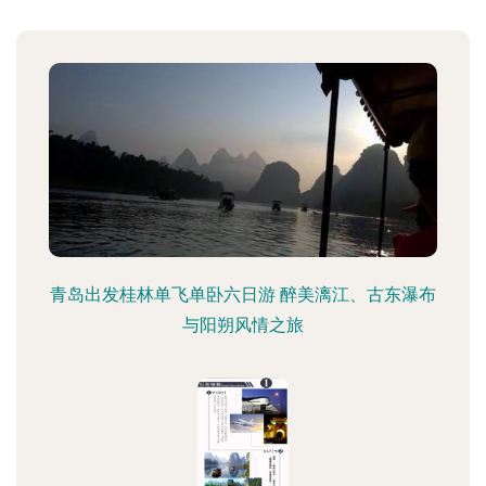
青岛出发桂林单飞单卧六日游 醉美漓江、古东瀑布
与阳朔风情之旅