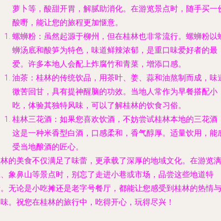
萝卜等，酸甜开胃，解腻助消化。在游览景点时，随手买一
酸嘢，能让您的旅程更加惬意。
螺蛳粉
：虽然起源于柳州，但在桂林也非常流行。螺蛳粉以
蛳汤底和酸笋为特色，味道鲜辣浓郁，是重口味爱好者的最
爱。许多本地人会配上炸腐竹和青菜，增添口感。
油茶
：桂林的传统饮品，用茶叶、姜、蒜和油熬制而成，味
微苦回甘，具有提神醒脑的功效。当地人常作为早餐搭配小
吃，体验其独特风味，可以了解桂林的饮食习俗。
桂林三花酒
：如果您喜欢饮酒，不妨尝试桂林本地的三花酒
这是一种米香型白酒，口感柔和，香气醇厚。适量饮用，能
受当地酿酒的匠心。
桂林的美食不仅满足了味蕾，更承载了深厚的地域文化。在游览
江、象鼻山等景点时，别忘了走进小巷或市场，品尝这些地道特
产。无论是小吃摊还是老字号餐厅，都能让您感受到桂林的热情
美味。祝您在桂林的旅行中，吃得开心，玩得尽兴！