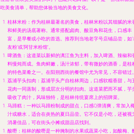
必吃美食清单，帮助您体验当地的美食文化。
桂林米粉
：作为桂林最著名的美食，桂林米粉以其细腻的米
和鲜美的汤底著称。通常搭配卤肉、酸豆角和花生，口感丰
富，是早餐或小吃的首选。推荐到当地老字号店铺品尝，如‘
友粉’或‘阿甘米粉馆’。
啤酒鱼
：这道菜以新鲜的漓江鱼为主料，加入啤酒、辣椒和
料慢炖而成。鱼肉鲜嫩，汤汁浓郁，带有微妙的酒香，是桂
的特色菜肴之一。在阳朔西街的餐馆中尤为常见，不容错过
荔浦芋头扣肉
：荔浦芋头产自桂林周边，口感软糯香甜，与
花肉一同蒸制，形成层次分明的扣肉。这道菜肥而不腻，芋
吸收了肉汁，风味独特，是桂林传统宴席上的招牌菜。
马蹄糕
：一种以马蹄粉制成的甜点，口感Q弹清爽，常加入
汁或糖水，适合在炎热的夏日品尝。它不仅是小吃，还被视
消暑佳品，可在街头小摊或甜品店找到。
酸嘢
：桂林的酸嘢是一种腌制的水果或蔬菜小吃，如酸梅、