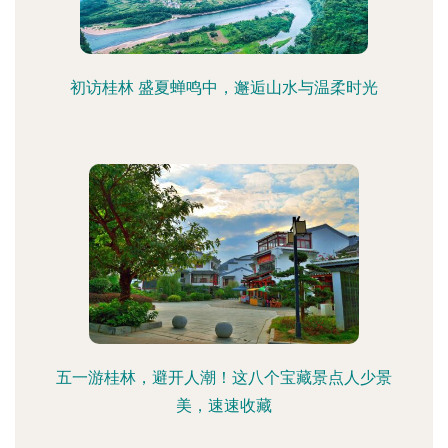
初访桂林 盛夏蝉鸣中，邂逅山水与温柔时光
五一游桂林，避开人潮！这八个宝藏景点人少景
美，速速收藏