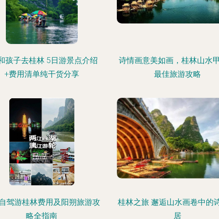
和孩子去桂林 5日游景点介绍
诗情画意美如画，桂林山水
+费用清单纯干货分享
最佳旅游攻略
自驾游桂林费用及阳朔旅游攻
桂林之旅 邂逅山水画卷中的
略全指南
居