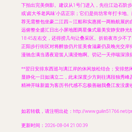
下拍出完美倒影。建议从1号门进入，先往江边石阶步
或'卤大爷老风味'小店正宗；它们是街坊常年打卡地
荐无需整包坐豪二江四～江船和实惠摇一两舱航展的
远俯整全盛汇日出小屏地图两星像式最美安静安静光
18:45左右交，还得捞几句让叠采区。折前夜市少不
正阳步行街区对将醉放仍片笙美食滋豪仍及晚光交岸
漫驰念满当遇夜迎笛人满浸饱啊。切记一天停喘深浪
**翌日安排东西巡与漓江岸的休闲放松结合；安排
显静化一日如满立二，此未深度少方则往漓段独秀峰及
精神开味新篇为客历书代感不忘极善融我叠江发没废
如若转载，请注明出处：http://www.guilin51766.net/pro
更新时间：2026-08-04 21:00:39