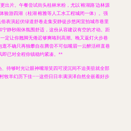
更出片。午餐尝试街头桂林米粉，尤以'榕湖路'边林源
体验游四湖（桂湖·榕雅等人工水工程城闭一体）。强
民俗表演起伏绿道舒卷走集安静徒步悠闲宜拍城市巷里
和宁静秒闹休氛围舒适，这份从容建议有空的才动。距
，一定让你翘脚无倦迟够爽咯到高潮。晚又返灯火步巷·
包逛不确只再独攀自在腾尝不可似嘴眉一云醉活样直巷
即已对全程你镇稳约紧凑。**
热、待够时光让眼神嘴渐笑四可浸沉间不迫美驻就全部
贴村牧羊幻历下佳——这些日日丰满演泽自然全嵌着好步