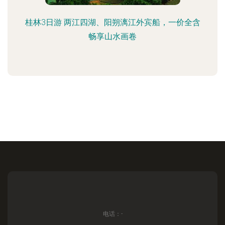
桂林3日游 两江四湖、阳朔漓江外宾船，一价全含
畅享山水画卷
电话：-