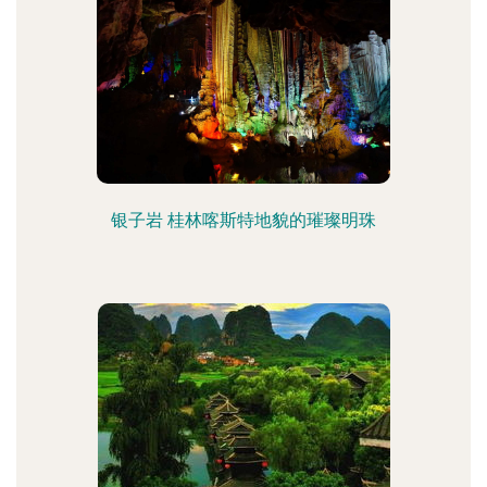
银子岩 桂林喀斯特地貌的璀璨明珠